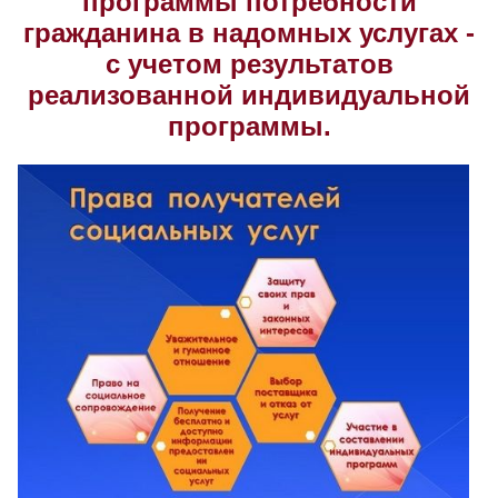
программы потребности
гражданина в надомных услугах -
Скрыть
Ч/б
с учетом результатов
реализованной индивидуальной
Настройки по умолчанию
программы.