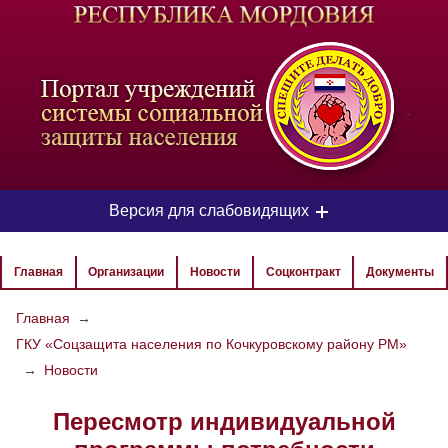
-
Версия для слабовидящих
ЦВЕТОВАЯ СХЕМА
Главная
Организации
Новости
Соцконтракт
Документы
Aa
Aa
Aa
Главная
→
ГКУ «Соцзащита населения по Кочкуровскому району РМ»
РАЗМЕР ТЕКСТА
→
Новости
Aa
Aa
Aa
Пересмотр индивидуальной
ИЗОБРАЖЕНИЯ