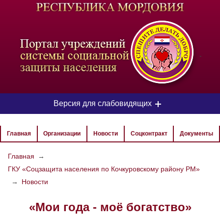
-
Версия для слабовидящих
ЦВЕТОВАЯ СХЕМА
Главная
Организации
Новости
Соцконтракт
Документы
Aa
Aa
Aa
Главная
→
ГКУ «Соцзащита населения по Кочкуровскому району РМ»
РАЗМЕР ТЕКСТА
→
Новости
Aa
Aa
Aa
«Мои года - моё богатство»
ИЗОБРАЖЕНИЯ