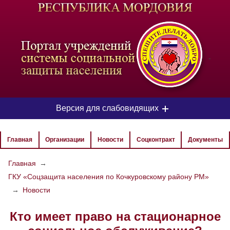
-
Версия для слабовидящих
ЦВЕТОВАЯ СХЕМА
Главная
Организации
Новости
Соцконтракт
Документы
Aa
Aa
Aa
Главная
→
ГКУ «Соцзащита населения по Кочкуровскому району РМ»
РАЗМЕР ТЕКСТА
→
Новости
Aa
Aa
Aa
Кто имеет право на стационарное
ИЗОБРАЖЕНИЯ