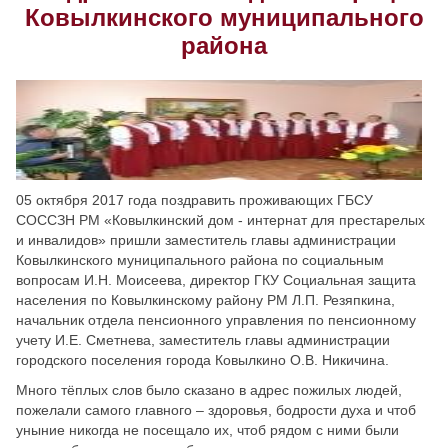
Ковылкинского муниципального
Скрыть
Ч/б
района
Настройки по умолчанию
05 октября 2017 года поздравить проживающих ГБСУ
СОССЗН РМ «Ковылкинский дом - интернат для престарелых
и инвалидов» пришли заместитель главы администрации
Ковылкинского муниципального района по социальным
вопросам И.Н. Моисеева, директор ГКУ Социальная защита
населения по Ковылкинскому району РМ Л.П. Резяпкина,
начальник отдела пенсионного управления по пенсионному
учету И.Е. Сметнева, заместитель главы администрации
городского поселения города Ковылкино О.В. Никичина.
Много тёплых слов было сказано в адрес пожилых людей,
пожелали самого главного – здоровья, бодрости духа и чтоб
уныние никогда не посещало их, чтоб рядом с ними были