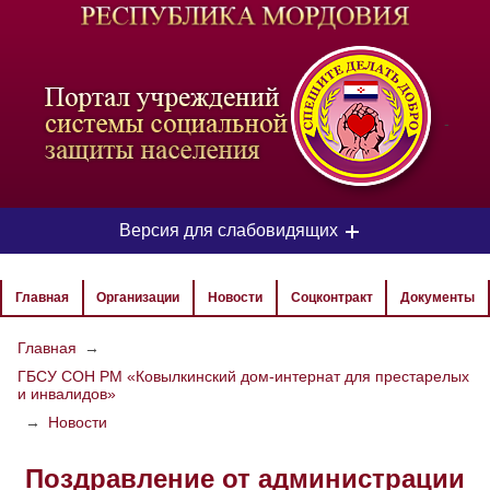
-
Версия для слабовидящих
ЦВЕТОВАЯ СХЕМА
Главная
Организации
Новости
Соцконтракт
Документы
Aa
Aa
Aa
Главная
→
ГБСУ СОН РМ «Ковылкинский дом-интернат для престарелых
РАЗМЕР ТЕКСТА
и инвалидов»
Aa
Aa
→
Новости
Aa
Поздравление от администрации
ИЗОБРАЖЕНИЯ