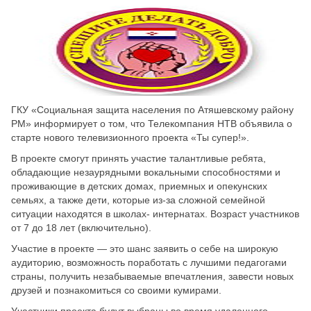
Скрыть
Ч/б
Настройки по умолчанию
ГКУ «Социальная защита населения по Атяшевскому району
РМ» информирует о том, что Телекомпания НТВ объявила о
старте нового телевизионного проекта «Ты супер!».
В проекте смогут принять участие талантливые ребята,
обладающие незаурядными вокальными способностями и
проживающие в детских домах, приемных и опекунских
семьях, а также дети, которые из-за сложной семейной
ситуации находятся в школах- интернатах. Возраст участников
от 7 до 18 лет (включительно).
Участие в проекте — это шанс заявить о себе на широкую
аудиторию, возможность поработать с лучшими педагогами
страны, получить незабываемые впечатления, завести новых
друзей и познакомиться со своими кумирами.
Участники проекта будут выбраны во время удаленного