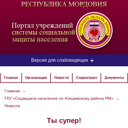
-
Версия для слабовидящих
ЦВЕТОВАЯ СХЕМА
Главная
Организации
Новости
Соцконтракт
Документы
Aa
Aa
Aa
Главная
→
ГКУ «Соцзащита населения по Атяшевскому району РМ»
→
РАЗМЕР ТЕКСТА
Новости
Aa
Aa
Aa
Ты супер!
ИЗОБРАЖЕНИЯ