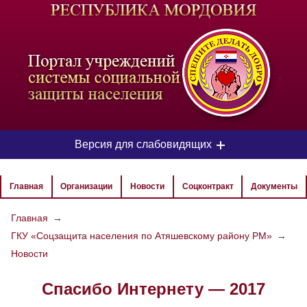
-
Версия для слабовидящих
ЦВЕТОВАЯ СХЕМА
Главная
Организации
Новости
Соцконтракт
Документы
Aa
Aa
Aa
Главная
→
ГКУ «Соцзащита населения по Атяшевскому району РМ»
→
РАЗМЕР ТЕКСТА
Новости
Aa
Aa
Aa
Спасибо Интернету — 2017
ИЗОБРАЖЕНИЯ