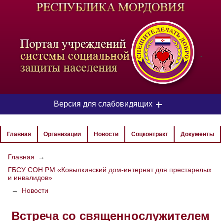
-
Версия для слабовидящих
ЦВЕТОВАЯ СХЕМА
Главная
Организации
Новости
Соцконтракт
Документы
Aa
Aa
Aa
Главная
→
ГБСУ СОН РМ «Ковылкинский дом-интернат для престарелых
РАЗМЕР ТЕКСТА
и инвалидов»
Aa
Aa
→
Новости
Aa
Встреча со священнослужителем
ИЗОБРАЖЕНИЯ