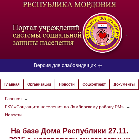
-
Версия для слабовидящих
ЦВЕТОВАЯ СХЕМА
Главная
Организации
Новости
Соцконтракт
Документы
Aa
Aa
Aa
Главная
→
ГКУ «Соцзащита населения по Лямбирскому району РМ»
→
РАЗМЕР ТЕКСТА
Новости
Aa
Aa
Aa
На базе Дома Республики 27.11.
ИЗОБРАЖЕНИЯ