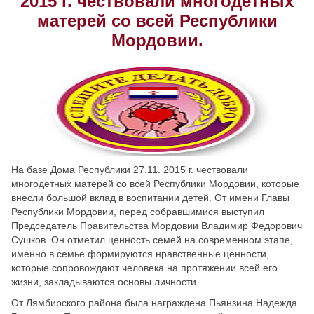
2015 г. чествовали многодетных
матерей со всей Республики
Скрыть
Ч/б
Мордовии.
Настройки по умолчанию
На базе Дома Республики 27.11. 2015 г. чествовали
многодетных матерей со всей Республики Мордовии, которые
внесли большой вклад в воспитании детей. От имени Главы
Республики Мордовии, перед собравшимися выступил
Председатель Правительства Мордовии Владимир Федорович
Сушков. Он отметил ценность семей на современном этапе,
именно в семье формируются нравственные ценности,
которые сопровождают человека на протяжении всей его
жизни, закладываются основы личности.
От Лямбирского района была награждена Пьянзина Надежда