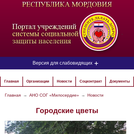
-
Версия для слабовидящих
ЦВЕТОВАЯ СХЕМА
Главная
Организации
Новости
Соцконтракт
Документы
Aa
Aa
Aa
Главная
→
АНО СОГ «Милосердие»
→
Новости
РАЗМЕР ТЕКСТА
Городские цветы
Aa
Aa
Aa
ИЗОБРАЖЕНИЯ