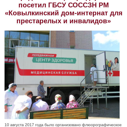
посетил ГБСУ СОССЗН РМ
Скрыть
Ч/б
«Ковылкинский дом-интернат для
престарелых и инвалидов»
Настройки по умолчанию
10 августа 2017 года было организовано флюорографическое