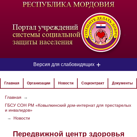
-
Версия для слабовидящих
ЦВЕТОВАЯ СХЕМА
Главная
Организации
Новости
Соцконтракт
Документы
Aa
Aa
Aa
Главная
→
ГБСУ СОН РМ «Ковылкинский дом-интернат для престарелых
РАЗМЕР ТЕКСТА
и инвалидов»
Aa
Aa
→
Новости
Aa
Передвижной центр здоровья
ИЗОБРАЖЕНИЯ