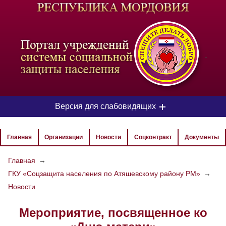
-
Версия для слабовидящих
ЦВЕТОВАЯ СХЕМА
Главная
Организации
Новости
Соцконтракт
Документы
Aa
Aa
Aa
Главная
→
ГКУ «Соцзащита населения по Атяшевскому району РМ»
→
РАЗМЕР ТЕКСТА
Новости
Aa
Aa
Aa
Мероприятие, посвященное ко
ИЗОБРАЖЕНИЯ