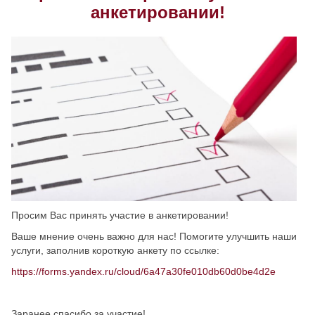
анкетировании!
Скрыть
Ч/б
Настройки по умолчанию
Просим Вас принять участие в анкетировании!
Ваше мнение очень важно для нас! Помогите улучшить наши
услуги, заполнив короткую анкету по ссылке:
https://forms.yandex.ru/cloud/6a47a30fe010db60d0be4d2e
Заранее спасибо за участие!