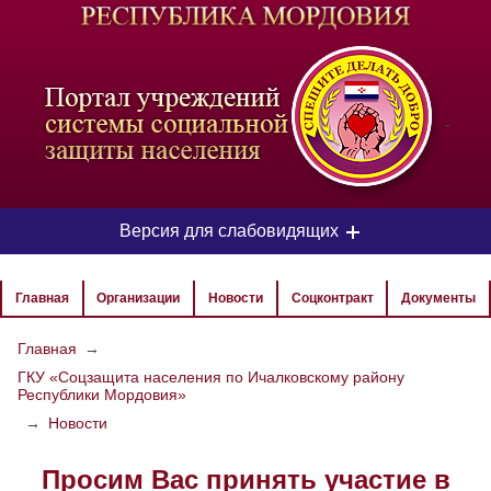
-
Версия для слабовидящих
ЦВЕТОВАЯ СХЕМА
Главная
Организации
Новости
Соцконтракт
Документы
Aa
Aa
Aa
Главная
→
ГКУ «Соцзащита населения по Ичалковскому району
РАЗМЕР ТЕКСТА
Республики Мордовия»
Aa
Aa
→
Новости
Aa
Просим Вас принять участие в
ИЗОБРАЖЕНИЯ