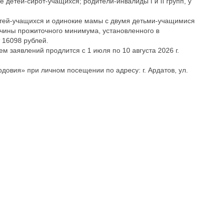
етей-сирот-учащихся; родители-инвалиды I и II групп, у
етей-учащихся и одинокие мамы с двумя детьми-учащимися
ичины прожиточного минимума, установленного в
 16098 рублей.
м заявлений продлится с 1 июля по 10 августа 2026 г.
вия» при личном посещении по адресу: г. Ардатов, ул.