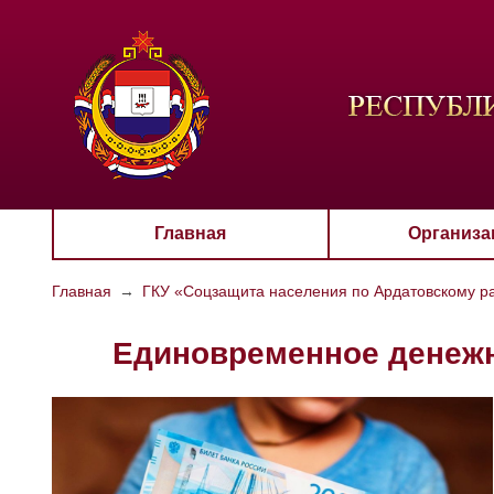
ЦВЕТО
Aa
Главная
Организа
Главная
→
ГКУ «Соцзащита населения по Ардатовскому р
Единовременное денежно