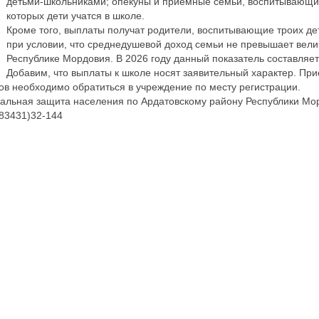
детьми-школьниками; опекуны и приемные семьи, воспитывающие д
которых дети учатся в школе.
Кроме того, выплаты получат родители, воспитывающие троих д
при условии, что среднедушевой доход семьи не превышает вел
Республике Мордовия. В 2026 году данный показатель составляет
Добавим, что выплаты к школе носят заявительный характер. Прие
в необходимо обратиться в учреждение по месту регистрации.
ьная защита населения по Ардатовскому району Республики Мордо
(83431)32-144