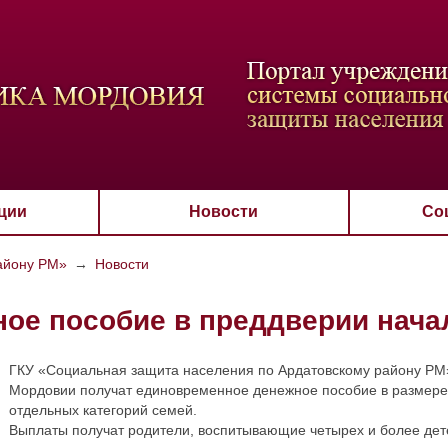
ВАЯ СХЕМА
РАЗМЕР ТЕКСТА
ИЗОБРАЖЕНИЯ
Настройки по умол
Aa
Aa
Aa
Aa
Aa
Скрыть
Ч/б
ции
Новости
Со
айону РМ»
→
Новости
е пособие в преддверии начал
ГКУ «Социальная защита населения по Ардатовскому району РМ» 
Мордовии получат единовременное денежное пособие в размере 
отдельных категорий семей.
Выплаты получат родители, воспитывающие четырех и более дете