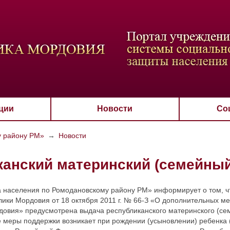
ВАЯ СХЕМА
РАЗМЕР ТЕКСТА
ИЗОБРАЖЕНИЯ
Настройки по умол
Aa
Aa
Aa
Aa
Aa
Скрыть
Ч/б
ции
Новости
Со
у району РМ»
→
Новости
анский материнский (семейный
населения по Ромодановскому району РМ» информирует о том, что
лики Мордовия от 18 октября 2011 г. № 66-З «О дополнительных м
овия» предусмотрена выдача республиканского материнского (семе
 меры поддержки возникает при рождении (усыновлении) ребенка 