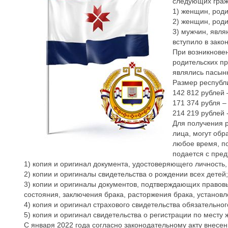
следующих граж
1) женщин, роди
2) женщин, роди
3) мужчин, явл
вступило в зако
При возникнове
родительских п
являлись пасын
Размер республи
142 812 рублей 
171 374 рубля –
214 219 рублей 
Для получения р
лица, могут обр
любое время, п
подается с пред
1) копия и оригинал документа, удостоверяющего личность
2) копии и оригиналы свидетельства о рождении всех детей;
3) копии и оригиналы документов, подтверждающих правовы
состояния, заключения брака, расторжения брака, установл
4) копия и оригинал страхового свидетельства обязательног
5) копия и оригинал свидетельства о регистрации по месту
С января 2022 года согласно законодательному акту внесе