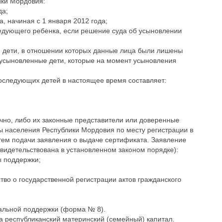
ики Мордовия:
да;
, начиная с 1 января 2012 года;
едующего ребенка, если решение суда об усыновлении
 дети, в отношении которых данные лица были лишены
 усыновленные дети, которые на момент усыновления
последующих детей в настоящее время составляет:
ично, либо их законные представители или доверенные
ы населения Республики Мордовия по месту регистрации в
тем подачи заявления о выдаче сертификата. Заявление
видетельствована в установленном законом порядке):
ы поддержки;
во о государственной регистрации актов гражданского
иальной поддержки (форма № 8).
а республиканский материнский (семейный) капитал.