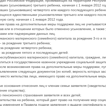
дан Российской Федерации, проживающих на территории Республ
вших (усыновивших) третьего ребенка, начиная с 1 января 2012 го
вших (усыновивших) четвертого или каждого последующего ребенка
яющихся единственными усыновителями третьего или каждого посл
нную силу, начиная с 1 января 2012 года.
нии права на дополнительные меры поддержки лиц не учитываются
рав или в отношении которых было отменено усыновление, а также
ками или падчерицами данных лиц.
канского материнского (семейного) капитала за рождение 3-го и 
– за рождение третьего ребенка;
 за рождение четвертого ребенка;
- за рождение пятого и последующих детей.
еспубликанского материнского (семейного) капитала, граждане, л
атиться в государственное казенное учреждение социальной защит
осле возникновения права на дополнительные меры поддержки, пу
ъявлением следующих документов (их копий, верность которых зас
, место жительства лица, имеющего право на дополнительные мер
е основания отнесения лиц к членам семьи заявителя (свидетельст
ение отцовства);
о пенсионного страхования заявителя и всех детей;
 жительства на ребенка, который дает право на получение мер соц
ны изменения в Правила подачи заявления о выдаче сертификата н