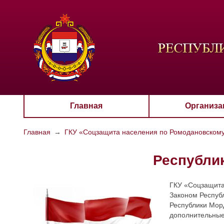
ЦВЕТО
Aa
Главная
Организа
Главная
→
ГКУ «Соцзащита населения по Ромодановском
Республик
ГКУ «Соцзащита 
Законом Респуб
Республики Морд
дополнительные