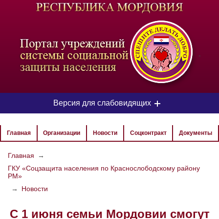
-
Версия для слабовидящих
ЦВЕТОВАЯ СХЕМА
Главная
Организации
Новости
Соцконтракт
Документы
Aa
Aa
Aa
Главная
→
ГКУ «Соцзащита населения по Краснослободскому району
РАЗМЕР ТЕКСТА
РМ»
Aa
Aa
→
Новости
Aa
С 1 июня семьи Мордовии смогут
ИЗОБРАЖЕНИЯ