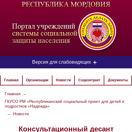
-
Версия для слабовидящих
ЦВЕТОВАЯ СХЕМА
Главная
Организации
Новости
Соцконтракт
Документы
Aa
Aa
Aa
Главная
→
ГКУСО РМ «Республиканский социальный приют для детей и
РАЗМЕР ТЕКСТА
подростков «Надежда»
Aa
Aa
→
Новости
Aa
Консультационный десант
ИЗОБРАЖЕНИЯ