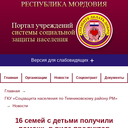
-
Версия для слабовидящих
ЦВЕТОВАЯ СХЕМА
Главная
Организации
Новости
Соцконтракт
Документы
Aa
Aa
Aa
Главная
→
ГКУ «Соцзащита населения по Темниковскому району РМ»
РАЗМЕР ТЕКСТА
→
Новости
Aa
Aa
Aa
16 семей с детьми получили
ИЗОБРАЖЕНИЯ