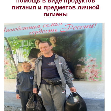
помощь в виде продуктов
питания и предметов личной
Скрыть
Ч/б
гигиены
Настройки по умолчанию