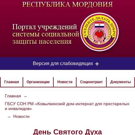
-
Версия для слабовидящих
ЦВЕТОВАЯ СХЕМА
Главная
Организации
Новости
Соцконтракт
Документы
Aa
Aa
Aa
Главная
→
ГБСУ СОН РМ «Ковылкинский дом-интернат для престарелых
РАЗМЕР ТЕКСТА
и инвалидов»
Aa
Aa
→
Новости
Aa
День Святого Духа
ИЗОБРАЖЕНИЯ