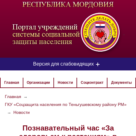
-
Версия для слабовидящих
ЦВЕТОВАЯ СХЕМА
Главная
Организации
Новости
Соцконтракт
Документы
Aa
Aa
Aa
Главная
→
ГКУ «Соцзащита населения по Теньгушевскому району РМ»
РАЗМЕР ТЕКСТА
→
Новости
Aa
Aa
Aa
Познавательный час «За
ИЗОБРАЖЕНИЯ