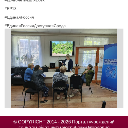
#ЕР13
#ЕдинаяРоссия
#ЕдинаяРоссияДоступнаяСреда
© COPYRIGHT 2014 - 2026 Портал учреждений
социальной защиты Республики Мордовия