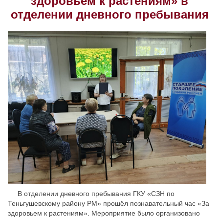
здоровьем к растениям» в
отделении дневного пребывания
Скрыть
Ч/б
Настройки по умолчанию
В отделении дневного пребывания ГКУ «СЗН по
Теньгушевскому району РМ» прошёл познавательный час «За
здоровьем к растениям». Мероприятие было организовано