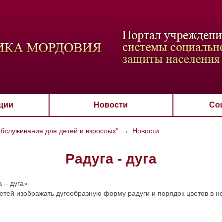
ВАЯ СХЕМА
РАЗМЕР ТЕКСТА
ИЗОБРАЖЕНИЯ
Настройки по умол
Aa
Aa
Aa
Aa
Aa
Скрыть
Ч/б
ции
Новости
Со
бслуживания для детей и взрослых"
→
Новости
Радуга - дуга
 – дуга»
детей изображать дугообразную форму радуги и порядок цветов в н