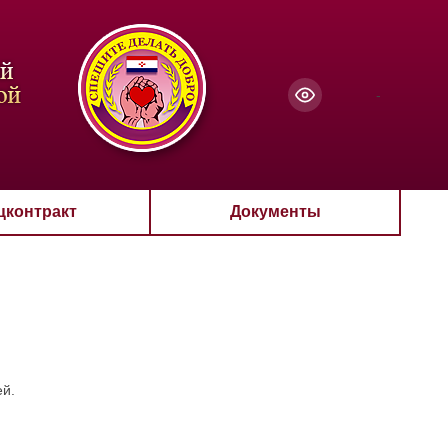
чанию
-
цконтракт
Документы
ей.