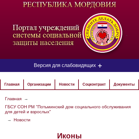
-
Версия для слабовидящих
ЦВЕТОВАЯ СХЕМА
Главная
Организации
Новости
Соцконтракт
Документы
Aa
Aa
Aa
Главная
→
ГБСУ СОН РМ "Потьминский дом социального обслуживания
РАЗМЕР ТЕКСТА
для детей и взрослых"
Aa
Aa
→
Новости
Aa
Иконы
ИЗОБРАЖЕНИЯ