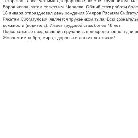
Татарская Тавла. Фатыма Джафаровна является тружеником тыла.
Ворошилова, затем совхоз им. Чапаева. Общий стаж работы более
18 января отпраздновал день рождения Умяров Рясьтям Сибгатул
Рясьтям Сибгатулович является тружеником тыла. Всю сознатель
должности (водитель). Имеет трудовой стаж более 48 лет
Персональные поздравления вручались непосредственно в дни р
Желаем им добра, мира, здоровья и долгих лет жизни!