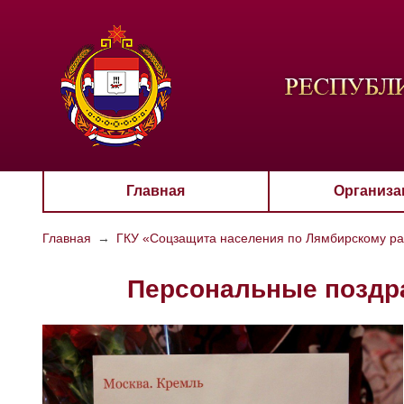
ЦВЕТО
Aa
Главная
Организа
Главная
→
ГКУ «Соцзащита населения по Лямбирскому р
Персональные поздра