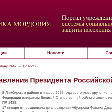
ВАЯ СХЕМА
РАЗМЕР ТЕКСТА
ИЗОБРАЖЕНИЯ
Настройки по умол
Aa
Aa
Aa
Aa
Aa
Скрыть
Ч/б
ции
Новости
Со
айону РМ»
→
Новости
вления Президента Российско
В Лямбирском районе в январе 2026 года состоялось вручение п
Федерации ветеранам Великой Отечественной войны в связи с их
ПР-1438.
17 января отпраздновала день рождения Абузярова Фатыма Джаф