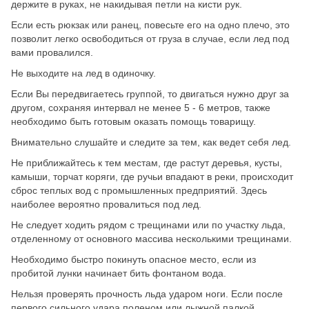
держите в руках, не накидывая петли на кисти рук.
Если есть рюкзак или ранец, повесьте его на одно плечо, это
позволит легко освободиться от груза в случае, если лед под
вами провалился.
Не выходите на лед в одиночку.
Если Вы передвигаетесь группой, то двигаться нужно друг за
другом, сохраняя интервал не менее 5 - 6 метров, также
необходимо быть готовым оказать помощь товарищу.
Внимательно слушайте и следите за тем, как ведет себя лед.
Не приближайтесь к тем местам, где растут деревья, кусты,
камыши, торчат коряги, где ручьи впадают в реки, происходит
сброс теплых вод с промышленных предприятий. Здесь
наиболее вероятно провалиться под лед.
Не следует ходить рядом с трещинами или по участку льда,
отделенному от основного массива несколькими трещинами.
Необходимо быстро покинуть опасное место, если из
пробитой лунки начинает бить фонтаном вода.
Нельзя проверять прочность льда ударом ноги. Если после
первого сильного удара поленом или лыжной палкой