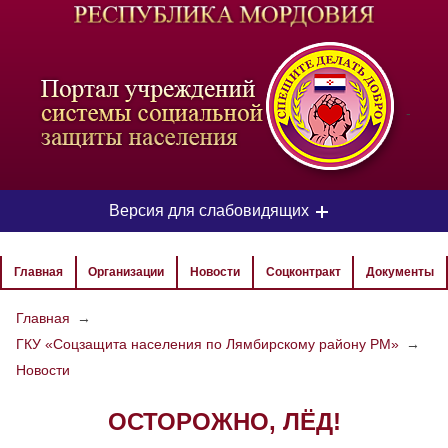
-
Версия для слабовидящих
ЦВЕТОВАЯ СХЕМА
Главная
Организации
Новости
Соцконтракт
Документы
Aa
Aa
Aa
Главная
→
ГКУ «Соцзащита населения по Лямбирскому району РМ»
→
РАЗМЕР ТЕКСТА
Новости
Aa
Aa
Aa
ОСТОРОЖНО, ЛЁД!
ИЗОБРАЖЕНИЯ