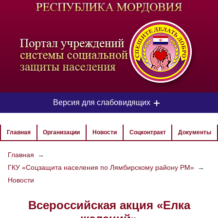
-
Версия для слабовидящих
ЦВЕТОВАЯ СХЕМА
Главная
Организации
Новости
Соцконтракт
Документы
Aa
Aa
Aa
Главная
→
ГКУ «Соцзащита населения по Лямбирскому району РМ»
→
РАЗМЕР ТЕКСТА
Новости
Aa
Aa
Aa
Всероссийская акция «Елка
ИЗОБРАЖЕНИЯ