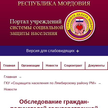
-
Версия для слабовидящих
ЦВЕТОВАЯ СХЕМА
Главная
Организации
Новости
Соцконтракт
Документы
Aa
Aa
Aa
Главная
→
ГКУ «Соцзащита населения по Лямбирскому району РМ»
→
РАЗМЕР ТЕКСТА
Новости
Aa
Aa
Aa
Обследование граждан-
ИЗОБРАЖЕНИЯ