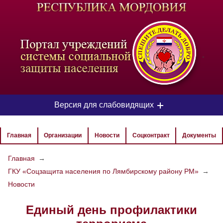
-
Версия для слабовидящих
ЦВЕТОВАЯ СХЕМА
Главная
Организации
Новости
Соцконтракт
Документы
Aa
Aa
Aa
Главная
→
ГКУ «Соцзащита населения по Лямбирскому району РМ»
→
РАЗМЕР ТЕКСТА
Новости
Aa
Aa
Aa
Единый день профилактики
ИЗОБРАЖЕНИЯ