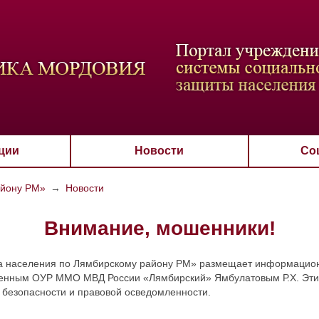
ВАЯ СХЕМА
РАЗМЕР ТЕКСТА
ИЗОБРАЖЕНИЯ
Настройки по умол
Aa
Aa
Aa
Aa
Aa
Скрыть
Ч/б
ции
Новости
Со
айону РМ»
→
Новости
Внимание, мошенники!
а населения по Лямбирскому району РМ» размещает информацион
нным ОУР ММО МВД России «Лямбирский» Ямбулатовым Р.Х. Эти м
 безопасности и правовой осведомленности.