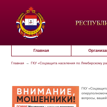
ЦВЕТО
Aa
Главная
Организа
Главная
→
ГКУ «Соцзащита населения по Лямбирскому р
ГКУ «Соцзащит
оперуполномоче
вопросы, вашей