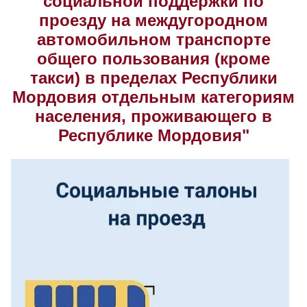
социальной поддержки по
проезду на междугородном
Скрыть
Ч/б
автомобильном транспорте
общего пользования (кроме
Настройки по умолчанию
такси) в пределах Республики
Мордовия отдельным категориям
населения, проживающего в
Республике Мордовия"