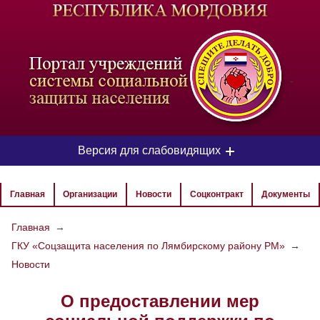
-
Версия для слабовидящих
ЦВЕТОВАЯ СХЕМА
Главная
Организации
Новости
Соцконтракт
Документы
Aa
Aa
Aa
Главная
→
ГКУ «Соцзащита населения по Лямбирскому району РМ»
→
РАЗМЕР ТЕКСТА
Новости
Aa
Aa
Aa
О предоставлении мер
ИЗОБРАЖЕНИЯ