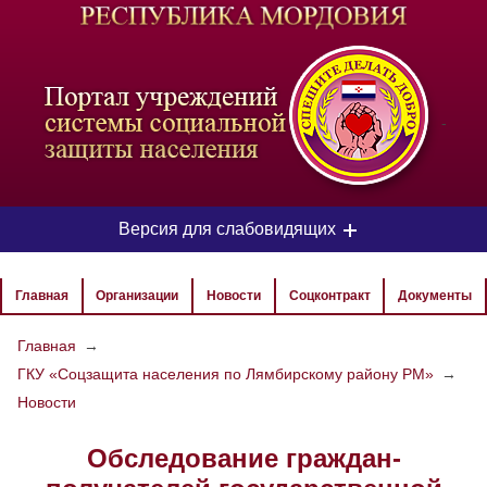
-
Версия для слабовидящих
ЦВЕТОВАЯ СХЕМА
Главная
Организации
Новости
Соцконтракт
Документы
Aa
Aa
Aa
Главная
→
ГКУ «Соцзащита населения по Лямбирскому району РМ»
→
РАЗМЕР ТЕКСТА
Новости
Aa
Aa
Aa
Обследование граждан-
ИЗОБРАЖЕНИЯ