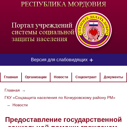
-
Версия для слабовидящих
ЦВЕТОВАЯ СХЕМА
Главная
Организации
Новости
Соцконтракт
Документы
Aa
Aa
Aa
Главная
→
ГКУ «Соцзащита населения по Кочкуровскому району РМ»
РАЗМЕР ТЕКСТА
→
Новости
Aa
Aa
Aa
Предоставление государственной
ИЗОБРАЖЕНИЯ