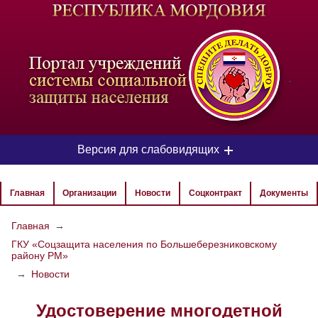
-
Версия для слабовидящих
ЦВЕТОВАЯ СХЕМА
Главная
Организации
Новости
Соцконтракт
Документы
Aa
Aa
Aa
Главная
→
ГКУ «Соцзащита населения по Большеберезниковскому
РАЗМЕР ТЕКСТА
району РМ»
Aa
Aa
→
Новости
Aa
Удостоверение многодетной
ИЗОБРАЖЕНИЯ