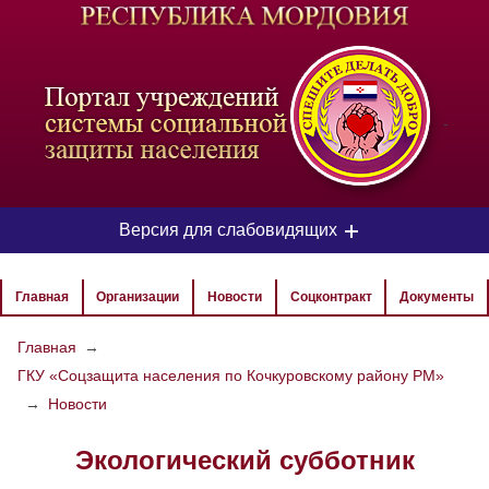
-
Версия для слабовидящих
ЦВЕТОВАЯ СХЕМА
Главная
Организации
Новости
Соцконтракт
Документы
Aa
Aa
Aa
Главная
→
ГКУ «Соцзащита населения по Кочкуровскому району РМ»
РАЗМЕР ТЕКСТА
→
Новости
Aa
Aa
Aa
Экологический субботник
ИЗОБРАЖЕНИЯ