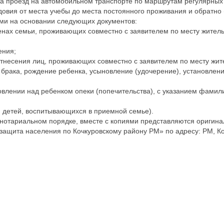
а проезд на автомобильном транспорте по маршрутам регулярных
овия от места учебы до места постоянного проживания и обратно 
ьми на основании следующих документов:
енах семьи, проживающих совместно с заявителем по месту житель
ения;
несения лиц, проживающих совместно с заявителем по месту жител
брака, рождение ребенка, усыновление (удочерение), установлен
влении над ребенком опеки (попечительства), с указанием фамилии
я детей, воспитывающихся в приемной семье).
в нотариальном порядке, вместе с копиями представляются оригина
та населения по Кочкуровскому району РМ» по адресу: РМ, Кочкур