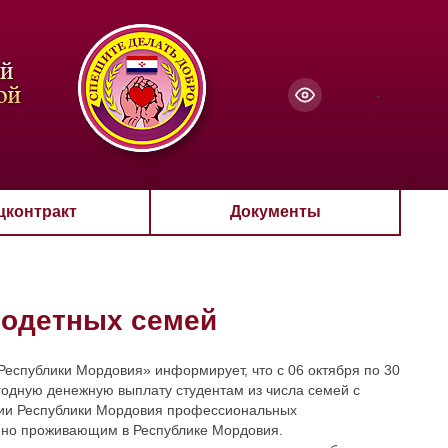
чанию
-
цконтракт
Документы
годетных семей
еспублики Мордовия» информирует, что с 06 октября по 30
годную денежную выплату студентам из числа семей с
рии Республики Мордовия профессиональных
янно проживающим в Республике Мордовия.