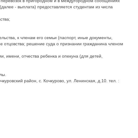
 перевозок в пригородном и в междугородном сообщениях
(далее - выплата) предоставляется студентам из числа
ства;
ьства, к членам его семьи (паспорт, иные документы,
ие отцовства; решение суда о признании гражданина членом
, имени, отчества ребенка и опекуна (для детей,
лы.
овский район, с. Кочкурово, ул. Ленинская, д.10. тел. :