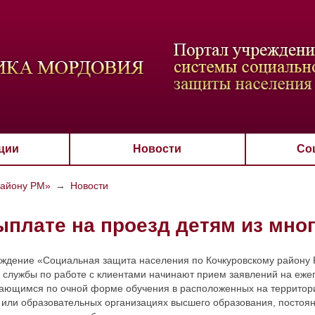
ВАЯ СХЕМА
РАЗМЕР ТЕКСТА
ИЗОБРАЖЕНИЯ
Настройки по умол
Aa
Aa
Aa
Aa
Aa
Скрыть
Ч/б
ции
Новости
Со
району РМ»
→
Новости
ыплате на проезд детям из мно
еждение «Социальная защита населения по Кочкуровскому району Р
ы службы по работе с клиентами начинают прием заявлений на еже
чающимся по очной форме обучения в расположенных на террито
 или образовательных организациях высшего образования, посто