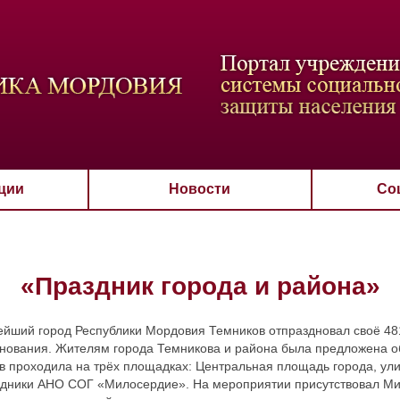
ВАЯ СХЕМА
РАЗМЕР ТЕКСТА
ИЗОБРАЖЕНИЯ
Настройки по умол
Aa
Aa
Aa
Aa
Aa
Скрыть
Ч/б
ции
Новости
Со
«Праздник города и района»
ейший город Республики Мордовия Темников отпраздновал своё 48
снования. Жителям города Темникова и района была предложена о
ов проходила на трёх площадках: Центральная площадь города, ули
удники АНО СОГ «Милосердие». На мероприятии присутствовал Мин