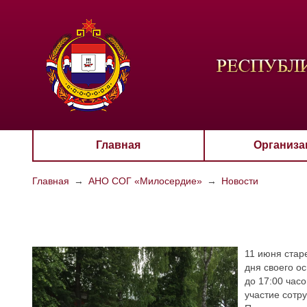
ЦВЕТО
Aa
Главная
Организа
Главная
→
АНО СОГ «Милосердие»
→
Новости
11 июня стар
дня своего о
до 17:00 час
участие сотр