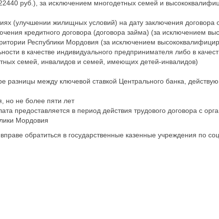
 – 22440 руб.), за исключением многодетных семей и высококвалиф
ях (улучшении жилищных условий) на дату заключения договора 
лючения кредитного договора (договора займа) (за исключением в
ритории Республики Мордовия (за исключением высококвалифицир
ьности в качестве индивидуального предпринимателя либо в качес
тных семей, инвалидов и семей, имеющих детей-инвалидов)
 разницы между ключевой ставкой Центрального банка, действующ
, но не более пяти лет
 предоставляется в период действия трудового договора с орган
блики Мордовия
вправе обратиться в государственные казенные учреждения по со