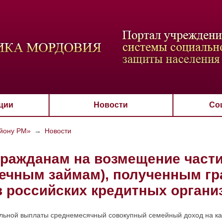
ВАЯ СХЕМА
РАЗМЕР ТЕКСТА
ИЗОБРАЖЕНИЯ
Настройки по умол
Aa
Aa
Aa
Aa
Aa
Скрыть
Ч/б
ции
Новости
Со
айону РМ»
→
Новости
ражданам на возмещение части
течным займам), полученным гр
 российских кредитных органи
льной выплаты среднемесячный совокупный семейный доход на к