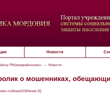
ВАЯ СХЕМА
РАЗМЕР ТЕКСТА
ИЗОБРАЖЕНИЯ
Настройки по умол
Aa
Aa
Aa
Aa
Aa
Скрыть
Ч/б
ции
Новости
Со
району РМ(межрайонная)»
→
Новости
ролик о мошенниках, обещающи
yandex.ru/i/bayk2ObNxwtLJQ