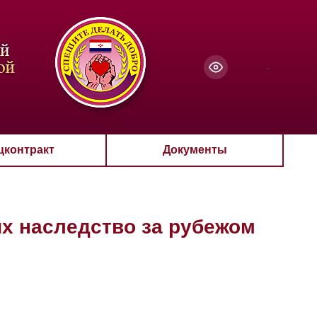
чанию
-
цконтракт
Документы
х наследство за рубежом