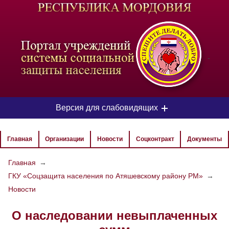
-
Версия для слабовидящих
ЦВЕТОВАЯ СХЕМА
Главная
Организации
Новости
Соцконтракт
Документы
Aa
Aa
Aa
Главная
→
ГКУ «Соцзащита населения по Атяшевскому району РМ»
→
РАЗМЕР ТЕКСТА
Новости
Aa
Aa
Aa
О наследовании невыплаченных
ИЗОБРАЖЕНИЯ