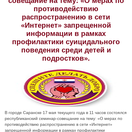
совещание на тему: «О мерах по
противодействию
Скрыть
Ч/б
распространению в сети
«Интернет» запрещенной
Настройки по умолчанию
информации в рамках
профилактики суицидального
поведения среди детей и
подростков».
В городе Саранске 17 мая текущего года в 11 часов состоялся
республиканский семинар-совещание на тему: «О мерах по
противодействию распространению в сети «Интернет»
запрещенной информации в рамках профилактики