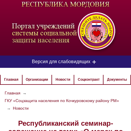
-
Версия для слабовидящих
ЦВЕТОВАЯ СХЕМА
Главная
Организации
Новости
Соцконтракт
Документы
Aa
Aa
Aa
Главная
→
ГКУ «Соцзащита населения по Кочкуровскому району РМ»
РАЗМЕР ТЕКСТА
→
Новости
Aa
Aa
Aa
Республиканский семинар-
ИЗОБРАЖЕНИЯ