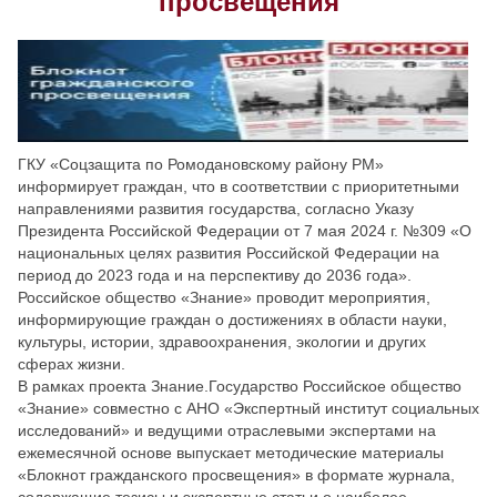
просвещения
Скрыть
Ч/б
Настройки по умолчанию
ГКУ «Соцзащита по Ромодановскому району РМ»
информирует граждан, что в соответствии с приоритетными
направлениями развития государства, согласно Указу
Президента Российской Федерации от 7 мая 2024 г. №309 «О
национальных целях развития Российской Федерации на
период до 2023 года и на перспективу до 2036 года».
Российское общество «Знание» проводит мероприятия,
информирующие граждан о достижениях в области науки,
культуры, истории, здравоохранения, экологии и других
сферах жизни.
В рамках проекта Знание.Государство Российское общество
«Знание» совместно с АНО «Экспертный институт социальных
исследований» и ведущими отраслевыми экспертами на
ежемесячной основе выпускает методические материалы
«Блокнот гражданского просвещения» в формате журнала,
содержащие тезисы и экспертные статьи о наиболее