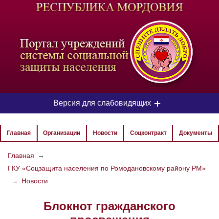
-
Версия для слабовидящих
ЦВЕТОВАЯ СХЕМА
Главная
Организации
Новости
Соцконтракт
Документы
Aa
Aa
Aa
Главная
→
ГКУ «Соцзащита населения по Ромодановскому району РМ»
РАЗМЕР ТЕКСТА
→
Новости
Aa
Aa
Aa
Блокнот гражданского
ИЗОБРАЖЕНИЯ