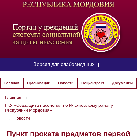
-
Версия для слабовидящих
ЦВЕТОВАЯ СХЕМА
Главная
Организации
Новости
Соцконтракт
Документы
Aa
Aa
Aa
Главная
→
ГКУ «Соцзащита населения по Ичалковскому району
РАЗМЕР ТЕКСТА
Республики Мордовия»
Aa
Aa
→
Новости
Aa
Пункт проката предметов первой
ИЗОБРАЖЕНИЯ