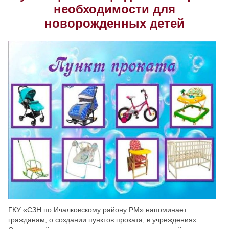
необходимости для
Скрыть
Ч/б
новорожденных детей
Настройки по умолчанию
ГКУ «СЗН по Ичалковскому району РМ» напоминает
гражданам, о создании пунктов проката, в учреждениях