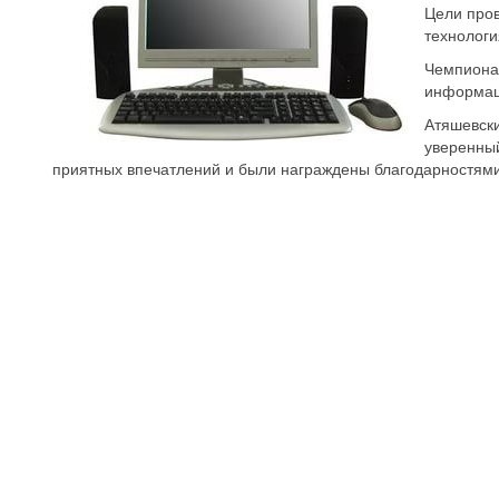
Цели про
технолог
Чемпионат
информаци
Атяшевск
уверенный
приятных впечатлений и были награждены благодарностями 