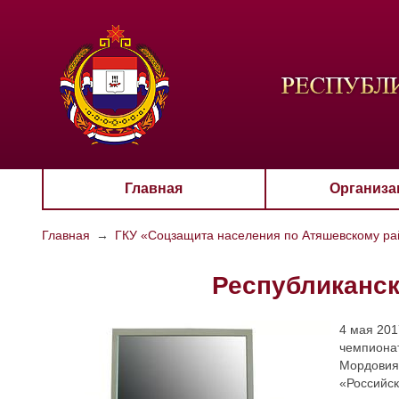
ЦВЕТО
Aa
Главная
Организа
Главная
→
ГКУ «Соцзащита населения по Атяшевскому р
Республиканс
4 мая 201
чемпиона
Мордовия
«Российс