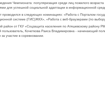
ведения Чемпионата: популяризация среди лиц пожилого возраст
иями для успешной социальной адаптации в информационной сред
 проводился в следующих номинациях: «Работа с Порталом госуда
онной системе (ГИС)ЖКХ», «Работа с веб-браузерами (по выбору
ий район от ГКУ «Соцзащита населения по Атяшевскому району РМ
 пользователь, Кочеткова Раиса Владимировна - начинающий поль
за участие в соревновании.