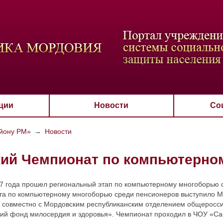
ВАЯ СХЕМА
РАЗМЕР ТЕКСТА
ИЗОБРАЖЕНИЯ
Настройки по умол
Aa
Aa
Aa
Aa
Aa
Скрыть
Ч/б
ции
Новости
Со
айону РМ»
→
Новости
кий Чемпионат по компьютерно
7 года прошел региональный этап по компьютерному многоборью с
та по компьютерному многоборью среди пенсионеров выступило М
 совместно с Мордовским республиканским отделением общеросси
кий фонд милосердия и здоровья». Чемпионат проходил в ЧОУ «С