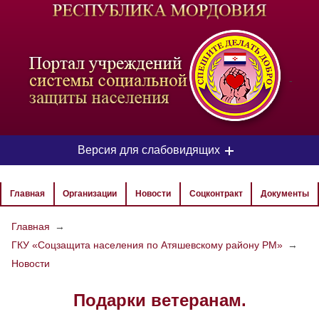
-
Версия для слабовидящих
ЦВЕТОВАЯ СХЕМА
Главная
Организации
Новости
Соцконтракт
Документы
Aa
Aa
Aa
Главная
→
ГКУ «Соцзащита населения по Атяшевскому району РМ»
→
РАЗМЕР ТЕКСТА
Новости
Aa
Aa
Aa
Подарки ветеранам.
ИЗОБРАЖЕНИЯ