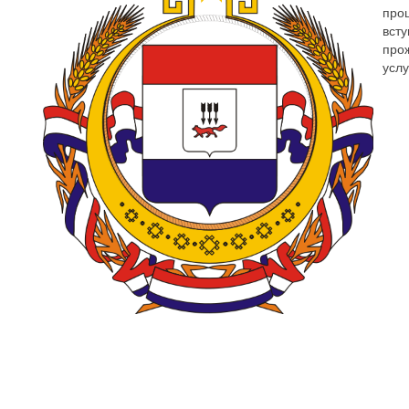
про
всту
про
услу