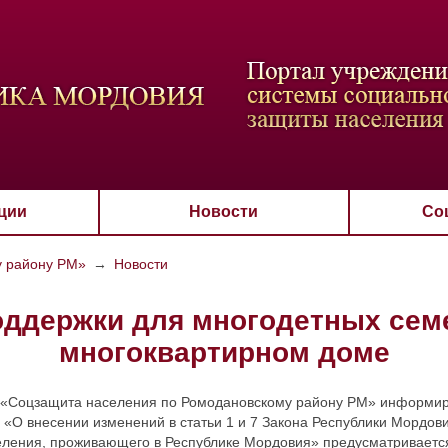
ВАЯ СХЕМА
РАЗМЕР ТЕКСТА
ИЗОБРАЖЕНИЯ
Настройки по умол
Aa
Aa
Aa
Aa
Aa
Скрыть
Ч/б
ции
Новости
Со
у району РМ»
→
Новости
ддержки для многодетных семе
многоквартирном доме
 «Соцзащита населения по Ромодановскому району РМ» информируе
 «О внесении изменений в статьи 1 и 7 Закона Республики Мордо
еления, проживающего в Республике Мордовия» предусматриваетс