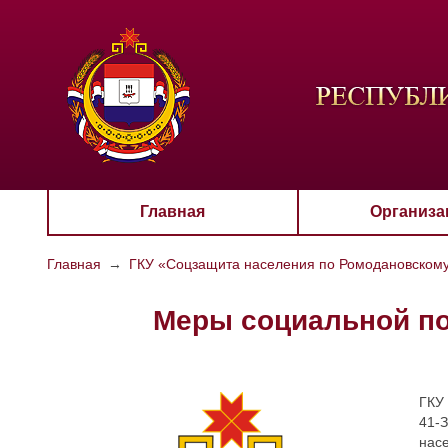
ЦВЕТО
Aa
Главная
Организа
Главная
→
ГКУ «Соцзащита населения по Ромодановском
Меры социальной по
ГКУ
41-З
нас