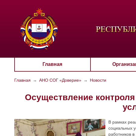
ЦВЕТО
Aa
Главная
Организа
Главная
→
АНО СОГ «Доверие»
→
Новости
Осуществление контроля
ус
В рамках реа
социальных у
работников в 