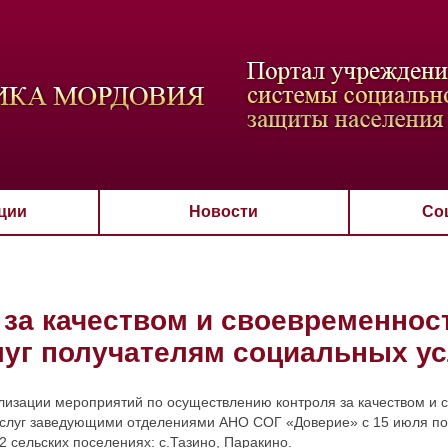
ВАЯ СХЕМА
РАЗМЕР ТЕКСТА
ИЗОБРАЖЕНИЯ
Настройки по умол
Aa
Aa
Aa
Aa
Aa
Скрыть
Ч/б
ции
Новости
Со
 за качеством и своевременнос
луг получателям социальных ус
лизации мероприятий по осуществлению контроля за качеством и 
слуг заведующими отделениями АНО СОГ «Доверие» с 15 июля по
2 сельских поселениях: с.Тазино, Паракино.