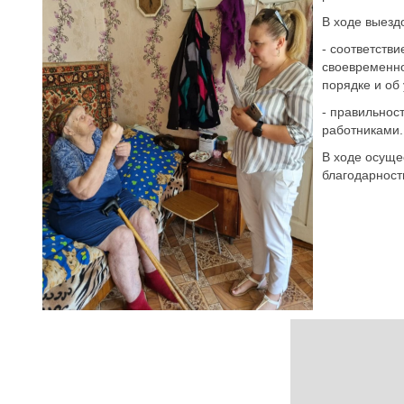
В ходе выезд
- соответств
своевременно
порядке и об
- правильнос
работниками.
В ходе осуще
благодарност