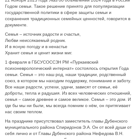
Годом семьи. Такое решение принято для популяризации
государственной политики в сфере защиты семьи и
сохранения традиционных семейных ценностей, говорится в
документе.
Семья – источник радости и счастья,
Любви неиссякаемый родник.
И в ясную погоду и в ненастье
Хранит семья и ценит жизни миг.
1 февраля в ГБСУСОССЗН РМ «Пуркаевский
психоневрологический интернат» состоялось открытия Года
семьи. Семья – это наш род, наши традиции, родственный
союз, в котором мы находим поддержку, понимание и заботу.
Все наши радости, успехи, удачи, зависят от семьи, её
доброты, тепла и радушия. Из всех человеческих отношений,
семья – самое древнее и самое великое. Семья – это дом. И
где бы мы ни были, мы всегда помним о нём, он притягивает
нас своим теплом.
На празднике присутствовал заместитель главы Дубенского
муниципального района Спиридонов Э.А. Он от всей души от
себя лично и от Главы Дубенского района Нефедова В.Н.