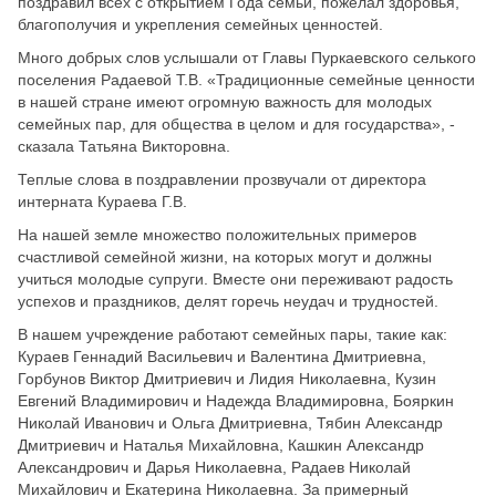
поздравил всех с открытием Года семьи, пожелал здоровья,
благополучия и укрепления семейных ценностей.
Много добрых слов услышали от Главы Пуркаевского селького
поселения Радаевой Т.В. «Традиционные семейные ценности
в нашей стране имеют огромную важность для молодых
семейных пар, для общества в целом и для государства», -
сказала Татьяна Викторовна.
Теплые слова в поздравлении прозвучали от директора
интерната Кураева Г.В.
На нашей земле множество положительных примеров
счастливой семейной жизни, на которых могут и должны
учиться молодые супруги. Вместе они переживают радость
успехов и праздников, делят горечь неудач и трудностей.
В нашем учреждение работают семейных пары, такие как:
Кураев Геннадий Васильевич и Валентина Дмитриевна,
Горбунов Виктор Дмитриевич и Лидия Николаевна, Кузин
Евгений Владимирович и Надежда Владимировна, Бояркин
Николай Иванович и Ольга Дмитриевна, Тябин Александр
Дмитриевич и Наталья Михайловна, Кашкин Александр
Александрович и Дарья Николаевна, Радаев Николай
Михайлович и Екатерина Николаевна. За примерный