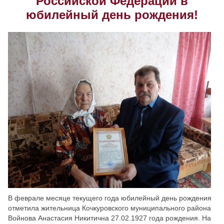
Российской Федерации в
юбилейный день рождения!
Скрыть
Ч/б
Настройки по умолчанию
В феврале месяце текущего года юбилейный день рождения
отметила жительница Кочкуровского муниципального района
Войнова Анастасия Никитична 27.02.1927 года рождения. На