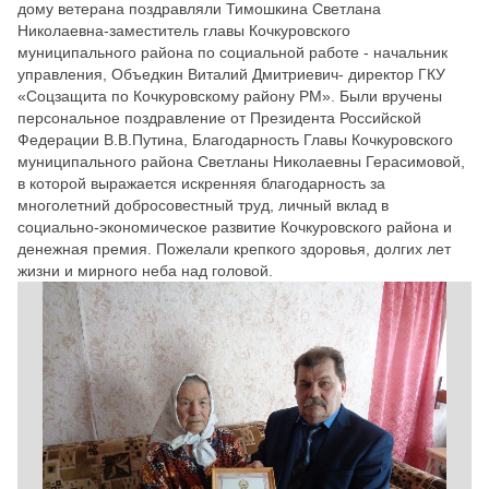
дому ветерана поздравляли Тимошкина Светлана
Николаевна-замес
титель главы Кочкуровского
муниципального района по социальной работе - начальник
управления, Объедкин Виталий Дмитриевич- директор ГКУ
«Соцзащита по Кочкуровскому району РМ». Б
ыли вручены
персональное поздравление от Президента Российской
Федерации В.В.Путина, Благодарность Главы Кочкуровского
муниципального района Светланы Николаевны Герасимовой,
в которой выражается искренняя благодарность за
многолетний добросовестный труд, личный вклад в
социально-эконом
ическое развитие Кочкуровского района и
денежная премия.
Пожелали крепкого здоровья, долгих лет
жизни и мирного неба над головой.