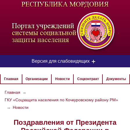
-
Версия для слабовидящих
ЦВЕТОВАЯ СХЕМА
Главная
Организации
Новости
Соцконтракт
Документы
Aa
Aa
Aa
Главная
→
ГКУ «Соцзащита населения по Кочкуровскому району РМ»
РАЗМЕР ТЕКСТА
→
Новости
Aa
Aa
Aa
Поздравления от Президента
ИЗОБРАЖЕНИЯ