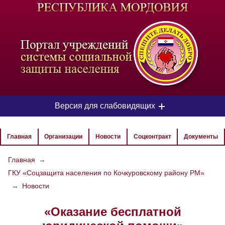
-
Версия для слабовидящих
ЦВЕТОВАЯ СХЕМА
Главная
Организации
Новости
Соцконтракт
Документы
Aa
Aa
Aa
Главная
→
ГКУ «Соцзащита населения по Кочкуровскому району РМ»
РАЗМЕР ТЕКСТА
→
Новости
Aa
Aa
Aa
«Оказание бесплатной
ИЗОБРАЖЕНИЯ