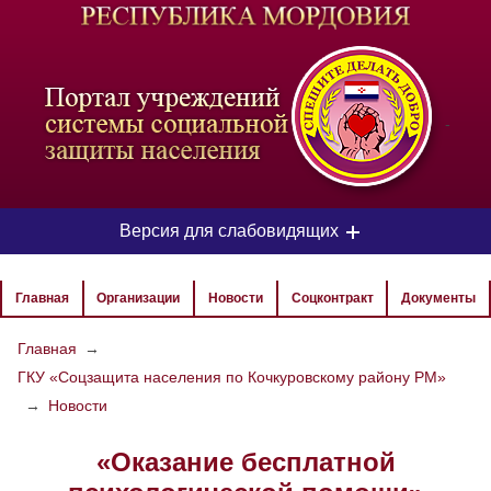
-
Версия для слабовидящих
ЦВЕТОВАЯ СХЕМА
Главная
Организации
Новости
Соцконтракт
Документы
Aa
Aa
Aa
Главная
→
ГКУ «Соцзащита населения по Кочкуровскому району РМ»
РАЗМЕР ТЕКСТА
→
Новости
Aa
Aa
Aa
«Оказание бесплатной
ИЗОБРАЖЕНИЯ