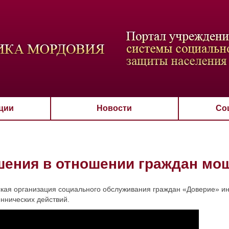
ВАЯ СХЕМА
РАЗМЕР ТЕКСТА
ИЗОБРАЖЕНИЯ
Настройки по умол
Aa
Aa
Aa
Aa
Aa
Скрыть
Ч/б
ции
Новости
Со
ения в отношении граждан мо
кая организация социального обслуживания граждан «Доверие» и
ннических действий.