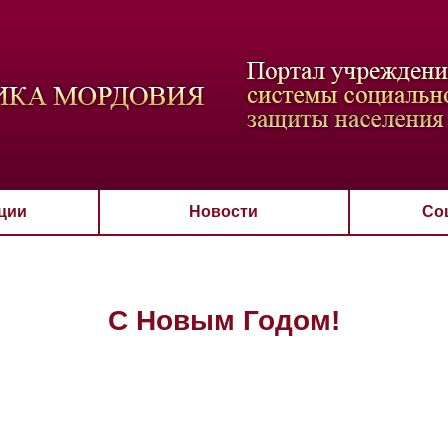
ВАЯ СХЕМА
РАЗМЕР ТЕКСТА
ИЗОБРАЖЕНИЯ
Настройки по умол
Aa
Aa
Aa
Aa
Aa
Скрыть
Ч/б
ции
Новости
Со
С Новым Годом!