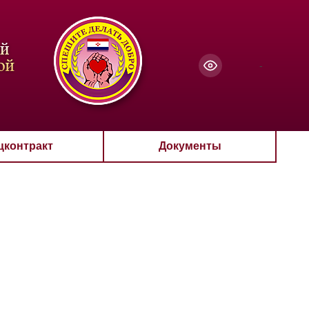
чанию
-
цконтракт
Документы